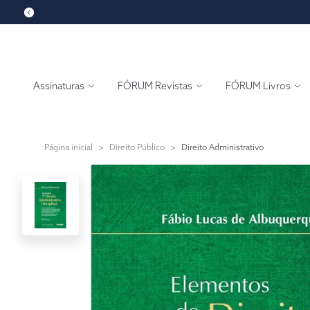
Assinaturas
FÓRUM Revistas
FÓRUM Livros
Página inicial
>
Direito Público
>
Direito Administrativo