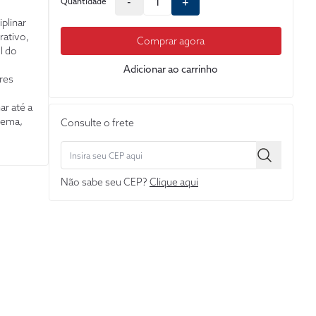
-
+
Quantidade
plinar
rativo,
Comprar agora
l do
Adicionar ao carrinho
res
nar até a
tema,
Consulte o frete
sta
o de
licáveis
ações
Não sabe seu CEP?
Clique aqui
rata do
, de
a.