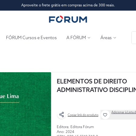
Aproveite o frete grátis em compras acima de 300 reais.
FÓRUM Cursos e Eventos
A FÓRUM
Áreas
ELEMENTOS DE DIREITO
ADMINISTRATIVO DISCIPLI
Adicionar à Lista 
Copiar link do produto
Editora: Editora Fórum
Ano: 2024