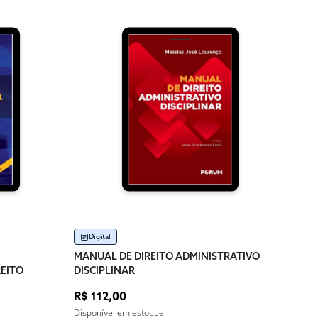
Im
MANU
DISC
R$ 1
Dispo
Digital
MANUAL DE DIREITO ADMINISTRATIVO
REITO
DISCIPLINAR
R$ 112,00
Disponível em estoque