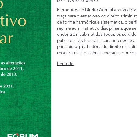
ISBN: 978-65-5518-748-9
Elementos de Direito Administrativo Disci
traça para o estudioso do direito administ
de forma harmônica e sistemática, o perfi
regime administrativo disciplinar a que se
encontram submetidos todos os servido
públicos civis federais, cuidando desde a
principiologia e história do direito discipli
moderna jurisprudência exarada sobre o 
além de esgotar a matéria do ponto de vi
Ler tudo
doutrinário, sem descurar da farta citaçã
pareceres da Advocacia-Geral da União ap
a esse ramo do direito.Incorpora as alter
trazidas pela Lei nº 12.813, de 2013, que t
conflito de interesses, bem como a nova
sistemática introduzida pela Lei nº 14.230
2021, à Lei de Improbidade Administrativ