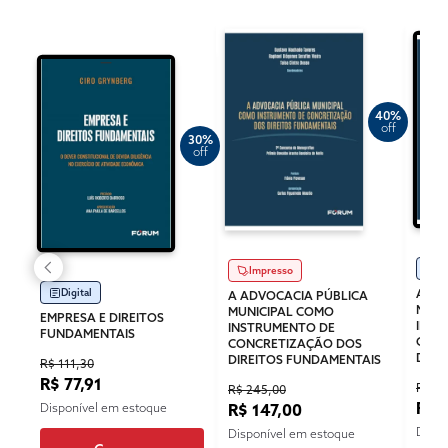
40%
off
30%
off
Di
Impresso
Digital
A AD
A ADVOCACIA PÚBLICA
MUNI
MUNICIPAL COMO
EMPRESA E DIREITOS
INST
INSTRUMENTO DE
FUNDAMENTAIS
CONC
CONCRETIZAÇÃO DOS
DIRE
DIREITOS FUNDAMENTAIS
R$ 111,30
R$ 77,91
R$ 17
R$ 245,00
R$ 
R$ 147,00
Disponível em estoque
Dispo
Disponível em estoque