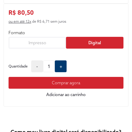
teoria constitucional hoje vigente, para recepcionar novas
estruturas de poder, como o são aquelas que desenvolvem e
R$ 80,50
aplicam IA.
ou em até 12x
de R$ 6,71 sem juros
Formato
Impresso
Digital
-
+
Quantidade
Comprar agora
Adicionar ao carrinho
Como meu livro digital será disponibilizado?