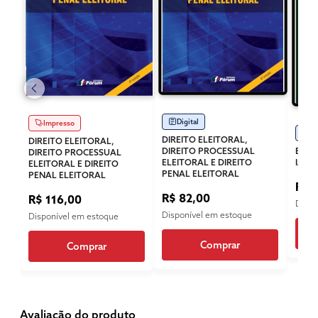
Digital
Impresso
Di
DIREITO ELEITORAL,
DIREITO ELEITORAL,
DIREITO PROCESSUAL
ENSI
DIREITO PROCESSUAL
ELEITORAL E DIREITO
IA
ELEITORAL E DIREITO
PENAL ELEITORAL
PENAL ELEITORAL
R$ 
R$ 82,00
R$ 116,00
Dispo
Disponível em estoque
Disponível em estoque
Comprar
Comprar
Avaliação do produto