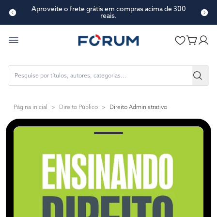
Aproveite o frete grátis em compras acima de 300
reais.
Página inicial
>
Direito Público
>
Direito Administrativo