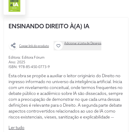
ENSINANDO DIREITO À(A) IA
Adicionar à Lista de Desejos
Copiar link do produto
Editora: Editora Fórum
Ano: 2025
ISBN: 978-85-450-0773-9
Esta obra se propõe a auxiliar o leitor originário do Direito no
ingresso informado no universo da inteligência artificial. Inicia
com um nivelamento conceitual, onde termos frequentes no
debate público e acadêmico sobre IA são dissecados, sempre
com a preocupação de demonstrar no que cada uma dessas
definições é relevante para o Direito. A segunda parte debate
aspectos controvertidos relacionados ao uso de IA como
riscos existenciais, vieses, sanitização e explicabilidade —
explicitando qual é a perspectiva jurídica de cada um dos
Ler tudo
temas. Finalmente, a terceira parte discute a adequação da