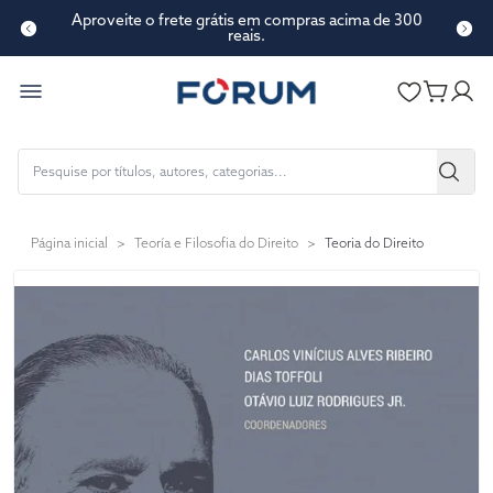
Aproveite o frete grátis em compras acima de 300
reais.
Página inicial
>
Teoría e Filosofia do Direito
>
Teoria do Direito