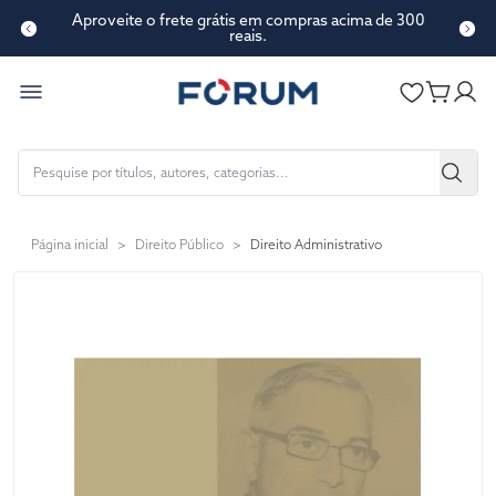
Aproveite o frete grátis em compras acima de 300
reais.
Página inicial
>
Direito Público
>
Direito Administrativo