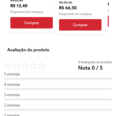
R$ 67,00
R$ 95,00
R$ 
R$ 13,40
R$ 66,50
Dispo
Disponível em estoque
Disponível em estoque
Comprar
Comprar
Avaliação do produto
0 Avaliações do produto
Nota 0 / 5
5 estrelas
4 estrelas
3 estrelas
2 estrelas
1 estrelas