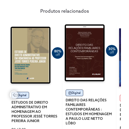
Produtos relacionados
30%
80%
off
off
Digital
Digital
Im
DIREITO DAS RELAÇÕES
ESTUDOS DE DIREITO
FAMILIARES
DIRE
ADMINISTRATIVO EM
CONTEMPORÂNEAS :
DIRE
HOMENAGEM AO
ESTUDOS EM HOMENAGEM
ELEI
PROFESSOR JESSÉ TORRES
A PAULO LUIZ NETTO
PENA
PEREIRA JUNIOR
LÔBO
R$ 11