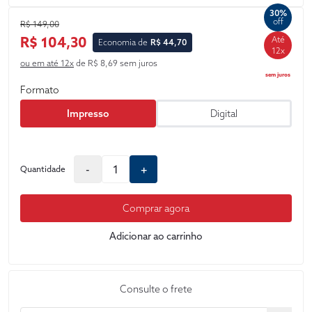
30%
off
R$ 149,00
R$ 104,30
Até
Economia de
R$ 44,70
12x
ou em até 12x
de R$ 8,69 sem juros
sem juros
Formato
Impresso
Digital
-
+
Quantidade
Comprar agora
Adicionar ao carrinho
Consulte o frete