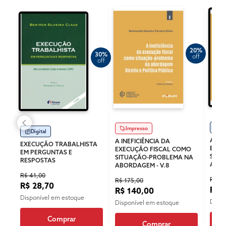
20%
30%
off
off
Di
Impresso
Digital
A IN
A INEFICIÊNCIA DA
EXECUÇÃO TRABALHISTA
EXEC
EXECUÇÃO FISCAL COMO
EM PERGUNTAS E
SITU
SITUAÇÃO-PROBLEMA NA
RESPOSTAS
ABOR
ABORDAGEM - V.8
R$ 41,00
R$ 12
R$ 175,00
R$ 28,70
R$ 
R$ 140,00
Disponível em estoque
Dispo
Disponível em estoque
Comprar
Comprar