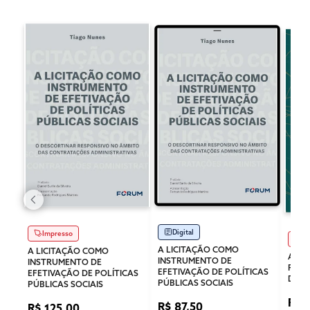
Digital
Impresso
Im
A LICITAÇÃO COMO
A LICITAÇÃO COMO
AVAL
INSTRUMENTO DE
INSTRUMENTO DE
PÚBL
EFETIVAÇÃO DE POLÍTICAS
EFETIVAÇÃO DE POLÍTICAS
DESE
PÚBLICAS SOCIAIS
PÚBLICAS SOCIAIS
R$ 
R$ 87,50
R$ 125,00