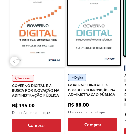
Di
AS C
Digital
Impresso
INOV
GOVERNO DIGITAL E A
ADMI
GOVERNO DIGITAL E A
BUSCA POR INOVAÇÃO NA
À LU
BUSCA POR INOVAÇÃO NA
ADMINISTRAÇÃO PÚBLICA
DAS 
ADMINISTRAÇÃO PÚBLICA
EMP
R$ 88,00
INO
R$ 195,00
Disponível em estoque
Disponível em estoque
R$ 
Dispo
Comprar
Comprar