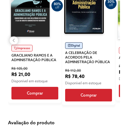
30%
80%
off
off
Digital
Impresso
Im
A CELEBRAÇÃO DE
GRACILIANO RAMOS E A
ACORDOS PELA
ADMI
ADMINISTRAÇÃO PÚBLICA
ADMINISTRAÇÃO PÚBLICA
R$ 10
R$ 105,00
R$ 112,00
R$ 
R$ 21,00
R$ 78,40
Dispo
Disponível em estoque
Disponível em estoque
Comprar
Comprar
Avaliação do produto