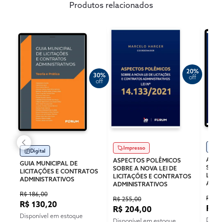
Produtos relacionados
20%
30%
off
off
Di
Impresso
Digital
ASPE
ASPECTOS POLÊMICOS
GUIA MUNICIPAL DE
SOBR
SOBRE A NOVA LEI DE
LICITAÇÕES E CONTRATOS
LICI
LICITAÇÕES E CONTRATOS
ADMINISTRATIVOS
ADMI
ADMINISTRATIVOS
R$ 186,00
R$ 17
R$ 255,00
R$ 130,20
R$ 
R$ 204,00
Disponível em estoque
Dispo
Disponível em estoque