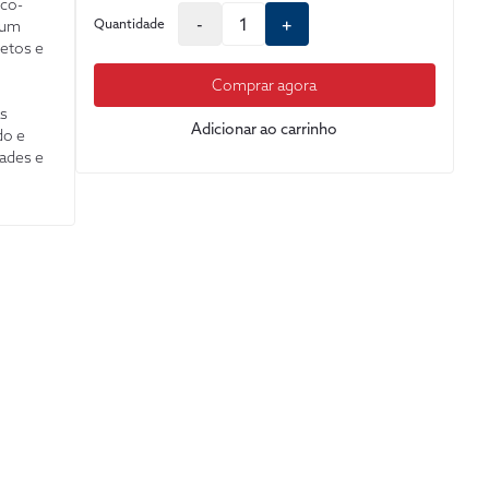
ico-
-
+
Quantidade
 um
etos e
Comprar agora
as
Adicionar ao carrinho
do e
dades e
é
rte, cada
ropõe a
la é tão