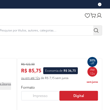
30%
off
R$ 122,50
R$ 85,75
Até
Economia de
R$ 36,75
12x
ou em até 12x
de R$ 7,15 sem juros
sem juros
de Desejos
Formato
Impresso
Digital