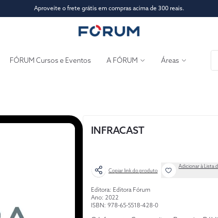
Aproveite o frete grátis em compras acima de 300 reais.
FÓRUM Cursos e Eventos
A FÓRUM
Áreas
INFRACAST
Adicionar à Lista 
Copiar link do produto
Editora: Editora Fórum
Ano: 2022
ISBN: 978-65-5518-428-0