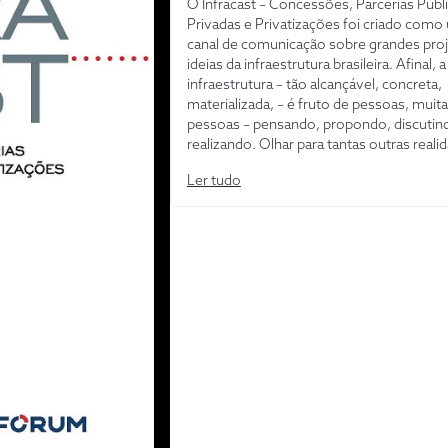
O Infracast – Concessões, Parcerias Públ
Privadas e Privatizações foi criado como
canal de comunicação sobre grandes proj
ideias da infraestrutura brasileira. Afinal, a
infraestrutura – tão alcançável, concreta,
materializada, – é fruto de pessoas, muit
pessoas – pensando, propondo, discutin
realizando. Olhar para tantas outras reali
poder compartilhar soluções, angústias,
Ler tudo
perspectivas, com todas essas pessoas, 
transformador. A infraestrutura é cada pa
gente, cada pedaço de uma vida que se p
ser melhor – e é por isso que falar sobre e
importante.