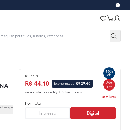
40%
off
R$ 73,50
E
R$ 44,10
Até
Economia de
R$ 29,40
ANA
12x
ou em até 12x
de R$ 3,68 sem juros
sem juros
Formato
de Desejos
Impresso
Digital