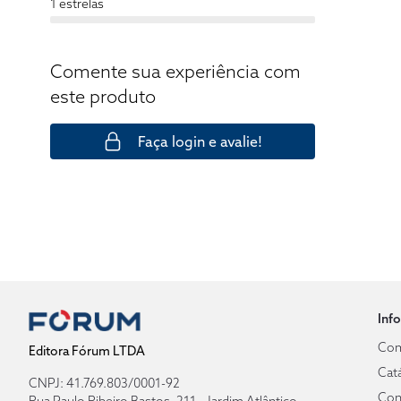
1 estrelas
Comente sua experiência com
este produto
Faça login e avalie!
Inf
Com
Editora Fórum LTDA
Cat
CNPJ: 41.769.803/0001-92
Con