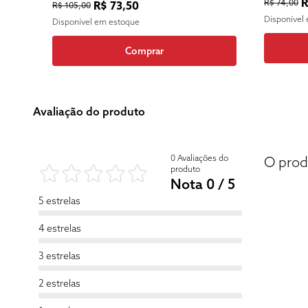
R
R$ 74,00
R$ 73,50
R$ 105,00
Disponível
Disponível em estoque
Comprar
Avaliação do produto
0 Avaliações do
O prod
produto
Nota 0 / 5
5 estrelas
4 estrelas
3 estrelas
2 estrelas