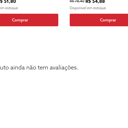
$ 51,80
R$ 54,88
R$ 78,40
 em estoque
Disponível em estoque
Comprar
Comprar
uto ainda não tem avaliações.