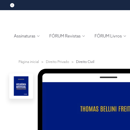
Assinaturas
FÓRUM Revistas
FÓRUM Livros
Página inicial
>
Direito Privado
>
Direito Civil