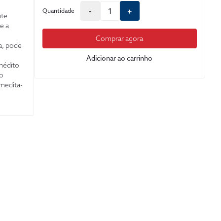
-
+
Quantidade
nte
 e a
Comprar agora
a, pode
Adicionar ao carrinho
inédito
 o
 medita-
a
tão