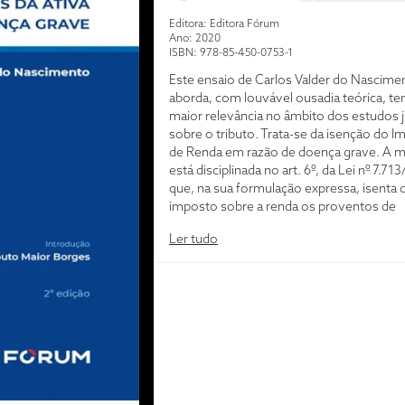
Editora: Editora Fórum
Ano: 2020
ISBN: 978-85-450-0753-1
Este ensaio de Carlos Valder do Nascime
aborda, com louvável ousadia teórica, t
maior relevância no âmbito dos estudos j
sobre o tributo. Trata-se da isenção do 
de Renda em razão de doença grave. A m
está disciplinada no art. 6º, da Lei nº 7.713
que, na sua formulação expressa, isenta 
imposto sobre a renda os proventos de
aposentadoria ou reforma percebidos po
Ler tudo
pessoas físicas decorrentes das doenças 
enumeradas (item XIV). (...) As isenções 
normas de Direito excepcional, no sentid
excluem do âmbito obrigacional tributário
certas pessoas (isenções subjetivas) ou
situações concretas (isenções objetivas)
texto é uma importante contribuição para
debate dessas questões e aperfeiçoame
nossas instituições constitucionais e