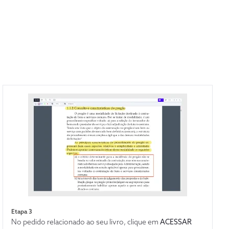
aior da
ento — e
ários de
Etapa 3
No pedido relacionado ao seu livro, clique em
ACESSAR