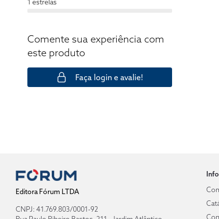
1 estrelas
Comente sua experiência com
este produto
Faça login e avalie!
Inf
Com
Editora Fórum LTDA
Cat
CNPJ: 41.769.803/0001-92
Con