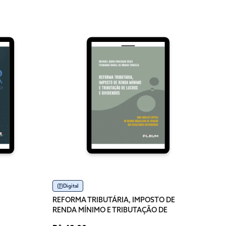
Dig
TRIB
REND
CON
R$ 1
Digital
Dispo
REFORMA TRIBUTÁRIA, IMPOSTO DE
RENDA MÍNIMO E TRIBUTAÇÃO DE
LUCROS E DIVIDENDOS