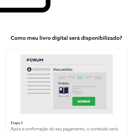
infraconstitucionais. Este o significado m
contribuição de Carlos Valder do Nascim
pelo que lhe somos devedores e deposit
reconhecido agradecimento.
Como meu livro digital será disponibilizado?
Etapa 2
Após a confirmação do seu pagamento, o conteúdo será