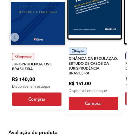
Digital
Di
Impresso
DINÂMICA DA REGULAÇÃO.
ESTUDO DE CASOS DA
REVI
JURISPRUDÊNCIA CIVIL
JURISPRUDÊNCIA
DIREI
BRASILEIRA
BRASILEIRA
R$ 
R$ 140,00
R$ 151,00
Dispo
Disponível em estoque
Disponível em estoque
Comprar
Comprar
Avaliação do produto