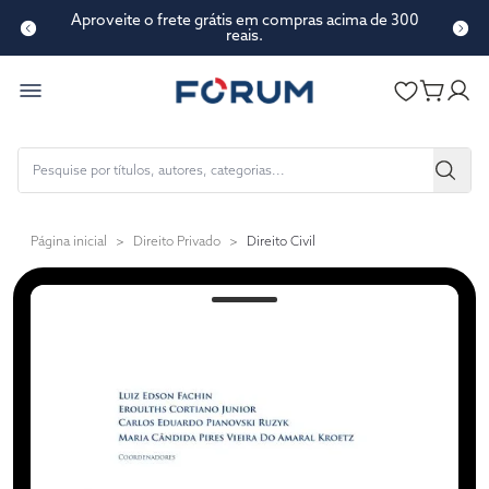
Aproveite o frete grátis em compras acima de 300
reais.
Página inicial
>
Direito Privado
>
Direito Civil