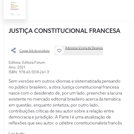
JUSTIÇA CONSTITUCIONAL FRANCESA
Adicionar à Lista de Desejos
Copiar link do produto
Editora: Editora Fórum
Ano: 2021
ISBN: 978-65-5518-261-3'
Sem versões em outros idiomas e sistematizada pensando
no público brasileiro, a obra Justiça constitucional francesa
nasce com o desiderato de, por um lado, preencher a lacuna
existente no mercado editorial brasileiro acerca da temática
em questão, enquanto sintetiza, por outro lado,
contribuições críticas de seu autor sobre a relação entre
democracia e jurisdição. A Parte I é uma atualização de
reflexões que seu autor, o célebre constitucionalista francês
Dominique Rousseau, desenvolve desde os anos 1990. Já na
Ler tudo