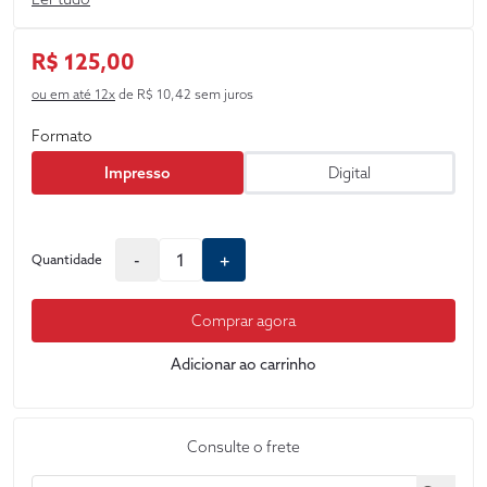
Parte II podemos encontrar uma seleção de casos julgados na
corte constitucional da França e comentados criticamente
pelo autor desta bela obra.
R$ 125,00
ou em até 12x
de R$ 10,42 sem juros
Formato
Impresso
Digital
-
+
Quantidade
Comprar agora
Adicionar ao carrinho
Consulte o frete