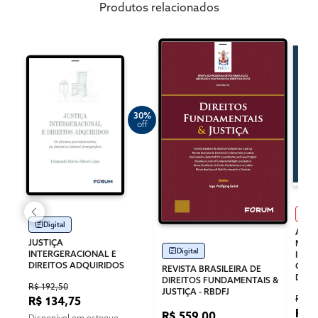
Produtos relacionados
30%
off
Im
Digital
A AD
JUSTIÇA
MUNI
Digital
INTERGERACIONAL E
INST
DIREITOS ADQUIRIDOS
CONC
REVISTA BRASILEIRA DE
DIRE
DIREITOS FUNDAMENTAIS &
R$ 192,50
JUSTIÇA - RBDFJ
R$ 2
R$ 134,75
R$ 
R$ 559,00
Disponível em estoque