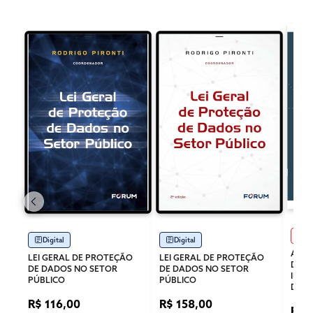
Im
Digital
Digital
A LE
LEI GERAL DE PROTEÇÃO
LEI GERAL DE PROTEÇÃO
DE D
DE DADOS NO SETOR
DE DADOS NO SETOR
INTE
PÚBLICO
PÚBLICO
DIRE
R$ 116,00
R$ 158,00
R$ 