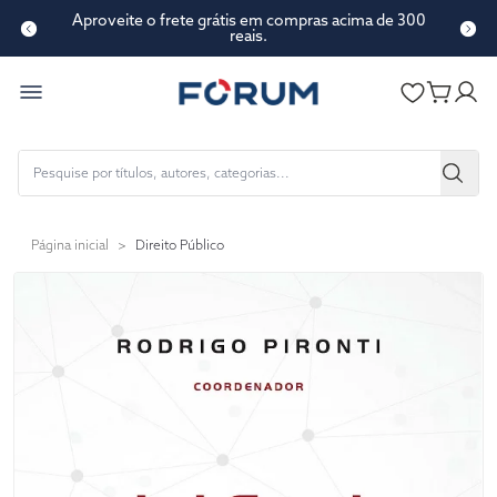
Aproveite o frete grátis em compras acima de 300
reais.
Página inicial
>
Direito Público