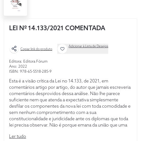
LEI Nº 14.133/2021 COMENTADA
Adicionar à Lista de Desejos
Copiar link do produto
Editora: Editora Fórum
Ano: 2022
ISBN: 978-65-5518-285-9
Esta é a visão crítica da Lei no 14.133, de 2021, em
comentários artigo por artigo, do autor que jamais escreveria
comentários desprovidos dessa análise. Não lhe parece
suficiente nem que atenda a expectativa simplesmente
desfilar os componentes da nova lei com toda comodidade e
sem nenhum comprometimento com a sua
constitucionalidade e juridicidade ante os diplomas que toda
lei precisa observar. Não é porque emana da união que uma
lei goza de pressuposição de legitimidade dentro do
Ler tudo
ordenamento que passa a integrar contra todas as lições