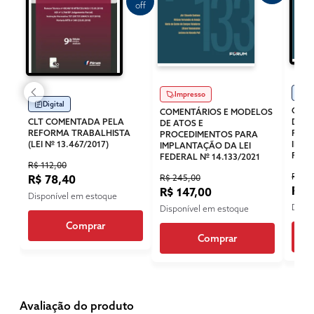
off
Di
Impresso
Digital
COME
COMENTÁRIOS E MODELOS
CLT COMENTADA PELA
DE A
DE ATOS E
REFORMA TRABALHISTA
PROC
PROCEDIMENTOS PARA
(LEI Nº 13.467/2017)
IMPL
IMPLANTAÇÃO DA LEI
FEDE
FEDERAL Nº 14.133/2021
R$ 112,00
R$ 17
R$ 245,00
R$ 78,40
R$ 
R$ 147,00
Disponível em estoque
Dispo
Disponível em estoque
Comprar
Comprar
Avaliação do produto