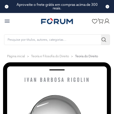
Aproveite o frete grátis em compras acima de 300
reais.
Página inicial
>
Teoría e Filosofia do Direito
>
Teoria do Direito