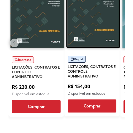
Digital
Impresso
Im
LICITAÇÕES, CONTRATOS E
LICITAÇÕES, CONTRATOS E
CONT
CONTROLE
CONTROLE
ATO 
ADMINISTRATIVO
ADMINISTRATIVO
PELO
R$ 154,00
R$ 220,00
R$ 
Disponível em estoque
Disponível em estoque
Dispo
Comprar
Comprar