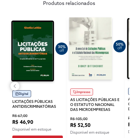
Produtos relacionados
50%
30%
off
off
Di
Impresso
Digital
AS L
AS LICITAÇÕES PÚBLICAS E
LICITAÇÕES PÚBLICAS
O ES
O ESTATUTO NACIONAL
ANTIDISCRIMINATÓRIAS
DAS 
DAS MICROEMPRESAS
R$ 67,00
R$ 73
R$ 105,00
R$ 46,90
R$ 
R$ 52,50
Disponível em estoque
Dispo
Disponível em estoque