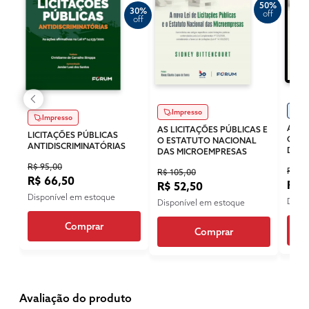
50%
30%
off
off
Di
Impresso
Impresso
AS L
AS LICITAÇÕES PÚBLICAS E
LICITAÇÕES PÚBLICAS
O ES
O ESTATUTO NACIONAL
ANTIDISCRIMINATÓRIAS
DAS 
DAS MICROEMPRESAS
R$ 95,00
R$ 73
R$ 105,00
R$ 66,50
R$ 
R$ 52,50
Disponível em estoque
Dispo
Disponível em estoque
Comprar
Comprar
Avaliação do produto