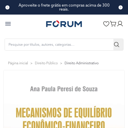
Aproveite o frete grátis em compras acima de 300
reais.
Página inicial
>
Direito Público
>
Direito Administrativo