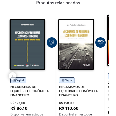
Produtos relacionados
30%
30%
off
off
Di
Digital
Digital
CON
MECANISMOS DE
MECANISMOS DE
ADMI
EQUILÍBRIO ECONÔMICO-
EQUILÍBRIO ECONÔMICO-
EQUI
FINANCEIRO
FINANCEIRO
FINA
INTE
R$ 123,00
R$ 158,00
R$ 69
R$ 86,10
R$ 110,60
R$ 
Disponível em estoque
Disponível em estoque