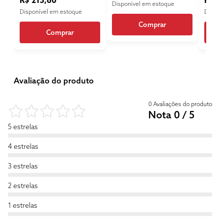
R$ 215,60
R$ 
Disponível em estoque
Disponível em estoque
Dispo
Comprar
Comprar
Avaliação do produto
0 Avaliações do produto
Nota 0 / 5
5 estrelas
4 estrelas
3 estrelas
2 estrelas
1 estrelas