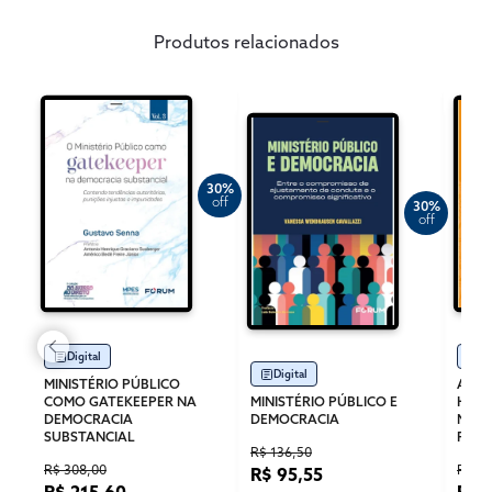
Produtos relacionados
30%
off
30%
off
Digital
Di
Digital
MINISTÉRIO PÚBLICO
A DE
COMO GATEKEEPER NA
MINISTÉRIO PÚBLICO E
HUMA
DEMOCRACIA
DEMOCRACIA
MULH
SUBSTANCIAL
PÚBL
R$ 136,50
R$ 308,00
R$ 20
R$ 95,55