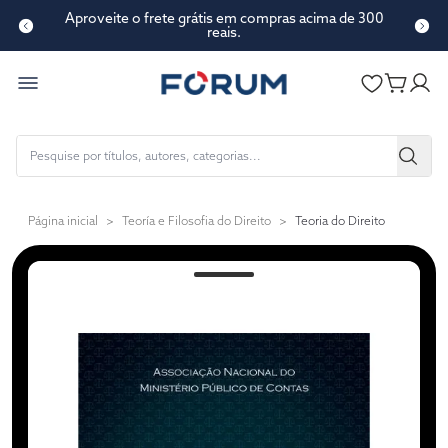
Aproveite o frete grátis em compras acima de 300
reais.
Página inicial
>
Teoría e Filosofia do Direito
>
Teoria do Direito