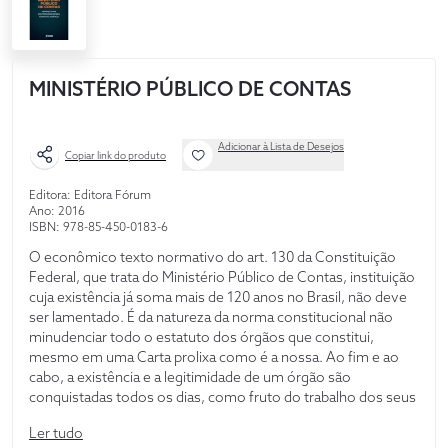
MINISTÉRIO PÚBLICO DE CONTAS
Adicionar à Lista de Desejos
Copiar link do produto
Editora: Editora Fórum
Ano: 2016
ISBN: 978-85-450-0183-6
O econômico texto normativo do art. 130 da Constituição
Federal, que trata do Ministério Público de Contas, instituição
cuja existência já soma mais de 120 anos no Brasil, não deve
ser lamentado. É da natureza da norma constitucional não
minudenciar todo o estatuto dos órgãos que constitui,
mesmo em uma Carta prolixa como é a nossa. Ao fim e ao
cabo, a existência e a legitimidade de um órgão são
conquistadas todos os dias, como fruto do trabalho dos seus
agentes e com os temperamentos da doutrina e da
Ler tudo
jurisprudência. Esta obra pretende exatamente expor, nos