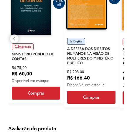
20%
off
Digital
Im
Impresso
A DEFESA DOS DIREITOS
A DE
HUMANOS NA VISÃO DE
MINISTÉRIO PÚBLICO DE
HUMA
MULHERES DO MINISTÉRIO
CONTAS
MULH
PÚBLICO
PÚBL
R$ 75,00
R$ 208,00
R$ 29
R$ 60,00
R$ 166,40
R$ 
Disponível em estoque
Disponível em estoque
Dispo
Comprar
Comprar
Avaliação do produto