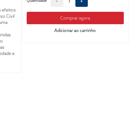
-
+
Quantidade
 efeitos
o Civil
Comprar agora
 uma
Adicionar ao carrinho
inidas
ão
mas
iedade e
abertos,
são
s são a
início,