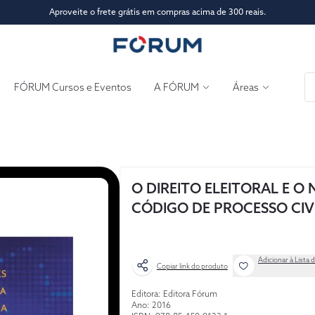
Aproveite o frete grátis em compras acima de 300 reais.
FÓRUM Cursos e Eventos
A FÓRUM
Áreas
O DIREITO ELEITORAL E O
CÓDIGO DE PROCESSO CIV
Adicionar à Lista 
Copiar link do produto
Editora: Editora Fórum
Ano: 2016