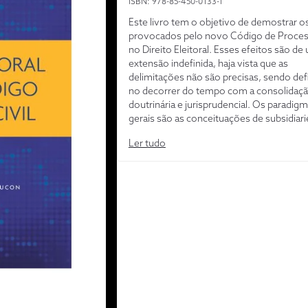
ISBN: 978-85-450-0133-1
Este livro tem o objetivo de demostrar os
provocados pelo novo Código de Process
no Direito Eleitoral. Esses efeitos são de
extensão indefinida, haja vista que as
delimitações não são precisas, sendo def
no decorrer do tempo com a consolidaç
doutrinária e jurisprudencial. Os paradig
gerais são as conceituações de subsidiar
de complementaridade, que são termos 
Ler tudo
no que também não oferecem uma preci
conceitual. Os artigos que foram reunido
oportunidade para que esse debate tenha 
com o escopo de desenvolver o direito
processual eleitoral.