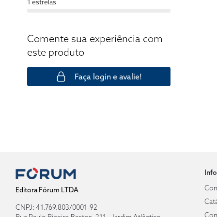
1 estrelas
Comente sua experiência com
este produto
Faça login e avalie!
Inf
Com
Editora Fórum LTDA
Cat
CNPJ: 41.769.803/0001-92
Con