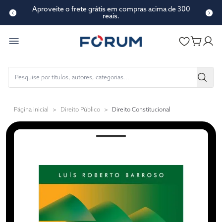
Aproveite o frete grátis em compras acima de 300
reais.
Página inicial
>
Direito Público
>
Direito Constitucional