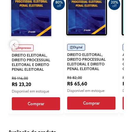
80%
20%
off
off
Digital
Di
Impresso
DIREITO ELEITORAL,
A DI
DIREITO ELEITORAL,
DIREITO PROCESSUAL
HUMA
DIREITO PROCESSUAL
ELEITORAL E DIREITO
CONS
ELEITORAL E DIREITO
PENAL ELEITORAL
CON
PENAL ELEITORAL
R$ 82,00
R$ 40
R$ 116,00
R$ 65,60
R$ 
R$ 23,20
Disponível em estoque
Dispo
Disponível em estoque
Comprar
Comprar