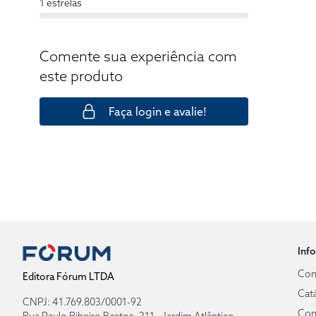
1 estrelas
Comente sua experiência com
este produto
Faça login e avalie!
Inf
Com
Editora Fórum LTDA
Cat
CNPJ: 41.769.803/0001-92
Con