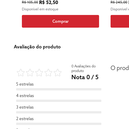
R$ 52,50
R$ 105,00
R$ 245,00
SAÚDE PÚBLICA
FUNDAM
Disponível em estoque
Disponível
Comprar
Avaliação do produto
0 Avaliações do
O prod
produto
Nota 0 / 5
5 estrelas
4 estrelas
3 estrelas
2 estrelas