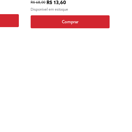
R$ 13,60
R$ 68,00
DE DIREITOS HUMANOS
Disponível em estoque
Comprar