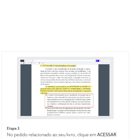
preço,
tes.
utor
em do
l.
Etapa 3
No pedido relacionado ao seu livro, clique em
ACESSAR