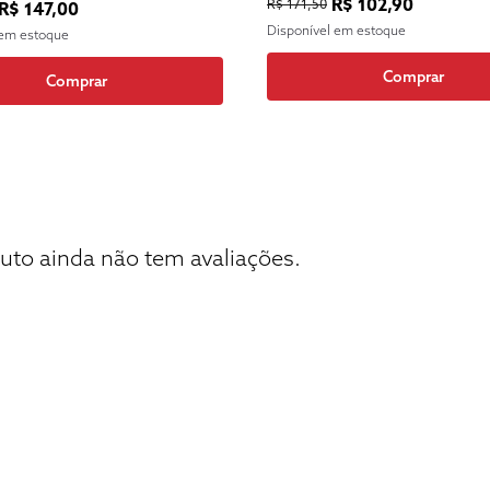
R$ 102,90
R$ 171,50
R$ 147,00
FUNDAMENTAIS
ENTAIS
Disponível em estoque
 em estoque
Comprar
Comprar
uto ainda não tem avaliações.