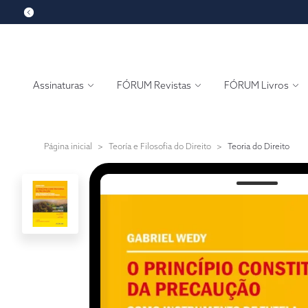
Assinaturas
FÓRUM Revistas
FÓRUM Livros
Página inicial
>
Teoría e Filosofia do Direito
>
Teoria do Direito