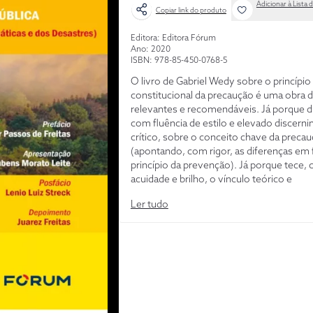
Adicionar à Lista 
Copiar link do produto
Editora: Editora Fórum
Ano: 2020
ISBN: 978-85-450-0768-5
O livro de Gabriel Wedy sobre o princípio
constitucional da precaução é uma obra 
relevantes e recomendáveis. Já porque d
com fluência de estilo e elevado discern
crítico, sobre o conceito chave da preca
(apontando, com rigor, as diferenças em 
princípio da prevenção). Já porque tece,
acuidade e brilho, o vínculo teórico e
consequencial entre o princípio da preca
Ler tudo
(mediante judicioso exame dos elemento
incerteza científica, do risco de dano e da
inversão do ônus da prova), proporciona
(como vedação de excesso e de inoperânc
tutela efetiva da saúde pública e do meio
ambiente, temas decisivos e cruciais para
direito público no século XXI. Tudo isso 
que inclui, como pano de fundo, o arejad