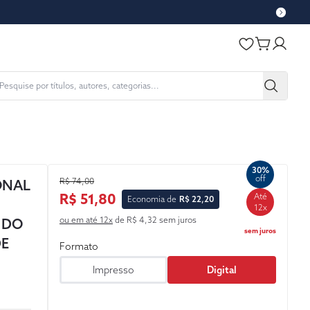
30%
off
R$ 74,00
ONAL
R$ 51,80
Até
Economia de
R$ 22,20
12x
ou em até 12x
de R$ 4,32 sem juros
 DO
sem juros
DE
Formato
Impresso
Digital