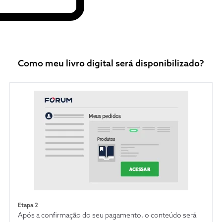
da evolução afirmativa do princípio em a
sempre em diálogo com as melhores fon
Ademais, a par da abordagem teórica, o a
não descura da desafiadora aplicação, n
exame de casos complexos do mundo rea
Como meu livro digital será disponibilizado?
Etapa 2
Após a confirmação do seu pagamento, o conteúdo será