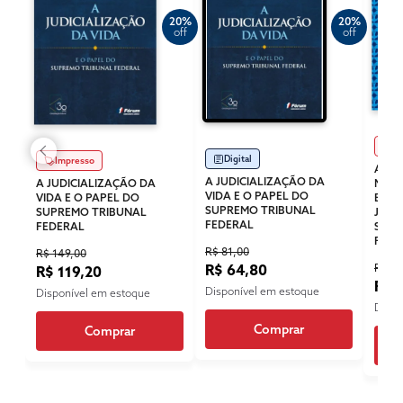
20%
20%
off
off
Im
Digital
Impresso
ADVO
A JUDICIALIZAÇÃO DA
A JUDICIALIZAÇÃO DA
MUNI
VIDA E O PAPEL DO
VIDA E O PAPEL DO
ESSE
SUPREMO TRIBUNAL
SUPREMO TRIBUNAL
JURI
FEDERAL
FEDERAL
SUPR
FEDE
R$ 81,00
R$ 149,00
R$ 49
R$ 64,80
R$ 119,20
R$ 
Disponível em estoque
Disponível em estoque
Dispo
Comprar
Comprar