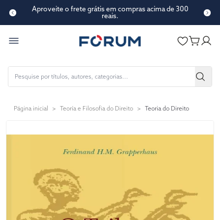
Aproveite o frete grátis em compras acima de 300
reais.
Página inicial
>
Teoría e Filosofia do Direito
>
Teoria do Direito