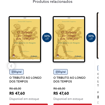
Produtos relacionados
30%
30%
off
off
Di
Digital
Digital
CONC
O TRIBUTO AO LONGO
O TRIBUTO AO LONGO
CONT
DOS TEMPOS
DOS TEMPOS
LON
SIST
R$ 68,00
R$ 68,00
R$ 11
R$ 47,60
R$ 47,60
R$ 
Disponível em estoque
Disponível em estoque
Dispo