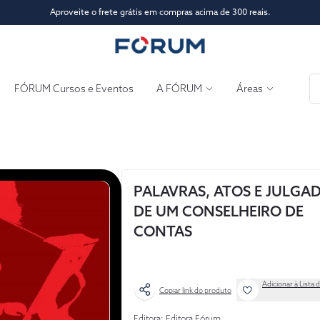
Aproveite o frete grátis em compras acima de 300 reais.
FÓRUM Cursos e Eventos
A FÓRUM
Áreas
PALAVRAS, ATOS E JULGA
DE UM CONSELHEIRO DE
CONTAS
Adicionar à Lista 
Copiar link do produto
Editora: Editora Fórum