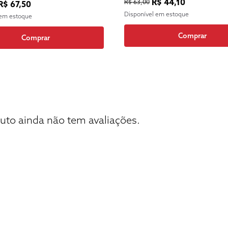
R$ 44,10
R$ 63,00
R$ 67,50
Disponível em estoque
 em estoque
Comprar
Comprar
uto ainda não tem avaliações.