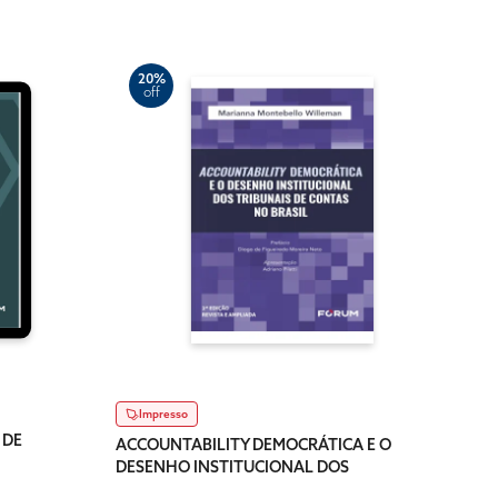
20%
off
3
of
Dig
ACCO
DESE
TRIB
R$ 74
Impresso
Dispo
 DE
ACCOUNTABILITY DEMOCRÁTICA E O
DESENHO INSTITUCIONAL DOS
TRIBUNAIS DE CONTAS NO BRASIL