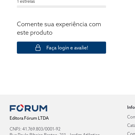
1 estrelas
Comente sua experiência com
este produto
Faça login e avalie!
Inf
Com
Editora Fórum LTDA
Cat
CNPJ: 41.769.803/0001-92
Con