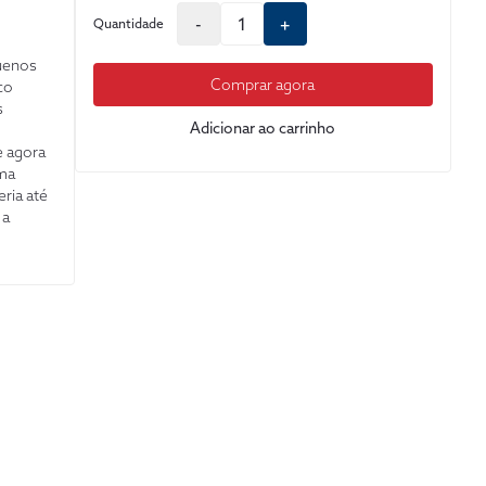
-
+
Quantidade
uenos
Comprar agora
co
s
Adicionar ao carrinho
e agora
ema
ria até
 a
elo
 Não
m homem
s,
o e