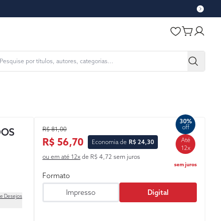
30%
off
R$ 81,00
DOS
R$ 56,70
Até
Economia de
R$ 24,30
12x
ou em até 12x
de R$ 4,72 sem juros
sem juros
Formato
Impresso
Digital
de Desejos