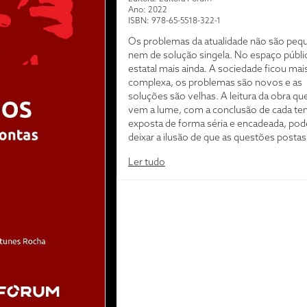
Ano: 2022
ISBN: 978-65-5518-322-1
Os problemas da atualidade não são peq
nem de solução singela. No espaço públi
estatal mais ainda. A sociedade ficou mai
complexa, os problemas são novos e as
soluções são velhas. A leitura da obra qu
vem a lume, com a conclusão de cada t
exposta de forma séria e encadeada, pode
deixar a ilusão de que as questões postas
exame do Tribunal de Contas e julgadas p
Ler tudo
Conselheiro Durval são descomplicadas.
são. O que sobrepaira é o talento de u
público de coragem e empenho para o
enfrentamento de questões tormentosa
apreciadas com densidade e compromiss
conjugadas com os valores maiores do
humanismo e com a firmeza de uma
responsabilidade que não esmorece.