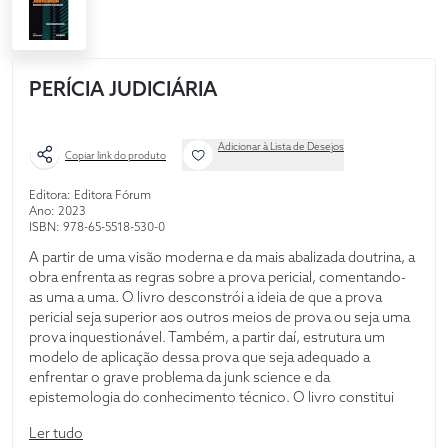
PERÍCIA JUDICIÁRIA
Adicionar à Lista de Desejos
Copiar link do produto
Editora: Editora Fórum
Ano: 2023
ISBN: 978-65-5518-530-0
A partir de uma visão moderna e da mais abalizada doutrina, a
obra enfrenta as regras sobre a prova pericial, comentando-
as uma a uma. O livro desconstrói a ideia de que a prova
pericial seja superior aos outros meios de prova ou seja uma
prova inquestionável. Também, a partir daí, estrutura um
modelo de aplicação dessa prova que seja adequado a
enfrentar o grave problema da junk science e da
epistemologia do conhecimento técnico. O livro constitui
importante obra para quem deseja enfrentar de forma atual,
Ler tudo
crítica e aprofundada o tema, saindo daquele vetusto exame