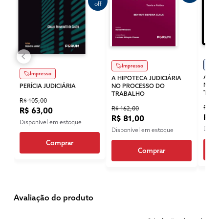
off
Di
Impresso
Impresso
A HI
A HIPOTECA JUDICIÁRIA
NO P
PERÍCIA JUDICIÁRIA
NO PROCESSO DO
TRA
TRABALHO
R$ 105,00
R$ 11
R$ 162,00
R$ 63,00
R$ 
R$ 81,00
Disponível em estoque
Dispo
Disponível em estoque
Comprar
Comprar
Avaliação do produto