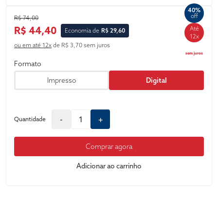
do assunto a partir, apenas, de uma perspectiva positiva.
40%
off
R$ 74,00
R$ 44,40
Até
Economia de
R$ 29,60
12x
ou em até 12x
de R$ 3,70 sem juros
sem juros
Formato
Impresso
Digital
-
+
Quantidade
Comprar agora
Adicionar ao carrinho