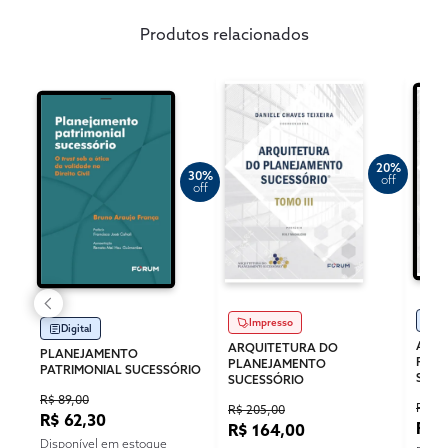
Produtos relacionados
20%
30%
off
off
Di
Impresso
Digital
ARQU
ARQUITETURA DO
PLANEJAMENTO
PLA
PLANEJAMENTO
PATRIMONIAL SUCESSÓRIO
SUCE
SUCESSÓRIO
R$ 89,00
R$ 12
R$ 205,00
R$ 62,30
R$ 
R$ 164,00
Disponível em estoque