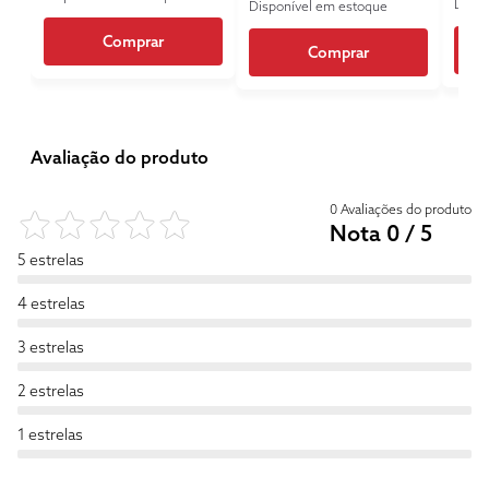
Dispo
Disponível em estoque
Comprar
Comprar
Avaliação do produto
0 Avaliações do produto
Nota 0 / 5
5 estrelas
4 estrelas
3 estrelas
2 estrelas
1 estrelas