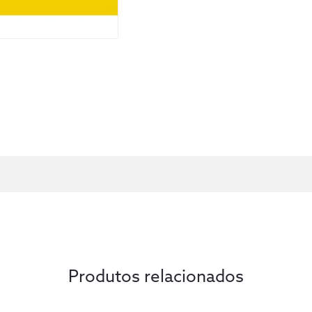
as diversas possibilidades de seu uso c
moeda de troca, a partir do estudo sobre
Emendas Constitucionais nº 113 e 114, as
Resoluções CNJ nº 448/2022 e 482/2022
Resolução CJF nº 822/2023, os Decretos
presidência e as Portarias da AGU e da P
Portanto, destina-se a todos os interes
conhecer mais sobre o mercado de preca
todas as alternativas envolvidas.
Produtos relacionados