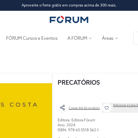
Aproveite o frete grátis em compras acima de 300 reais.
FÓRUM Cursos e Eventos
A FÓRUM
Áreas
PRECATÓRIOS
Adicionar à Lista 
Copiar link do produto
Editora: Editora Fórum
Ano: 2024
ISBN: 978-65-5518-562-1