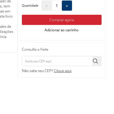
ado de
-
+
Quantidade
as, tem
ais em
ste livro
Comprar agora
ades de
Adicionar ao carrinho
alizações
ência
Consulte o frete
, BACEN
enhada
nto e
Não sabe seu CEP?
Clique aqui
entações
/2022
la
chs de
021 para
ceiras.O
gociais
mento e