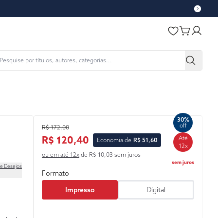
30%
off
R$ 172,00
R$ 120,40
Até
Economia de
R$ 51,60
12x
ou em até 12x
de R$ 10,03 sem juros
sem juros
de Desejos
Formato
Impresso
Digital