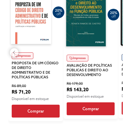
20%
20%
off
off
Impresso
Di
Impresso
PROPOSTA DE UM CÓDIGO
AVAL
AVALIAÇÃO DE POLÍTICAS
DE DIREITO
PÚBL
PÚBLICAS E DIREITO AO
ADMINISTRATIVO E DE
DESE
DESENVOLVIMENTO
POLÍTICAS PÚBLICAS
R$ 12
R$ 179,00
R$ 89,00
R$ 
R$ 143,20
R$ 71,20
Dispo
Disponível em estoque
Disponível em estoque
Comprar
Comprar