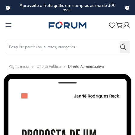
Aproveite o frete grátis em compras acima de 300
reais.
Página inicial
>
Direito Público
>
Direito Administrativo