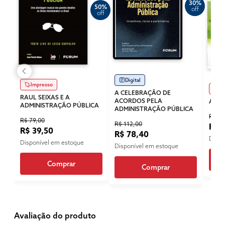
30%
50%
off
off
Digital
Impresso
Im
A CELEBRAÇÃO DE
RAUL SEIXAS E A
ACORDOS PELA
ADMI
ADMINISTRAÇÃO PÚBLICA
ADMINISTRAÇÃO PÚBLICA
R$ 10
R$ 79,00
R$ 112,00
R$ 
R$ 39,50
R$ 78,40
Dispo
Disponível em estoque
Disponível em estoque
Comprar
Comprar
Avaliação do produto