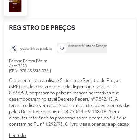
REGISTRO DE PREÇOS
Adicionar à Lista de Desejos
Copiar link do produto
Editora: Editora Fórum
Ano: 2020
ISBN: 978-65-5518-038-1
O presente livro analisa o Sistema de Registro de Preços
(SRP) desde o tratamento a ele dispensado pela Lei nº
8.666/93, perpassando pelas mudanças normativas que
desembocaram no atual Decreto Federal nº 7.892/13. A
terceira edição vem atualizada com as alterações promovidas
pelos Decretos Federais nºs 8.250/14 e 9.448/18. Além
disso, faz referência às propostas sobre o tema do SRP que
constam no PL nº 1.292/95. O livro visa a orientar a aplicação
prática do Decreto, sem perder de vista a abordagem
Ler tudo
científica e crítica necessárias à correta compreensão da