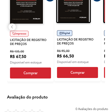
Digital
Di
Impresso
LICITAÇÃO DE REGISTRO
NOVO
LICITAÇÃO DE REGISTRO
DE PREÇOS
REGI
DE PREÇOS
R$ 95,00
R$ 13
R$ 135,00
R$ 66,50
R$ 
R$ 67,50
Disponível em estoque
Dispo
Disponível em estoque
Comprar
Comprar
Avaliação do produto
0 Avaliações do produto