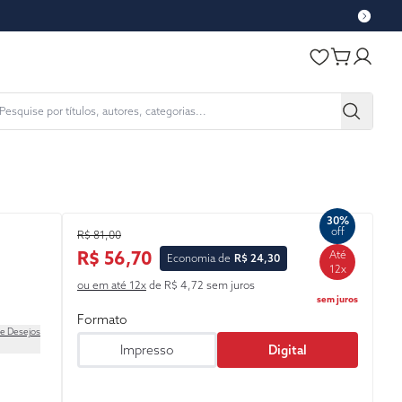
30%
off
R$ 81,00
R$ 56,70
Até
Economia de
R$ 24,30
12x
ou em até 12x
de R$ 4,72 sem juros
sem juros
Formato
de Desejos
Impresso
Digital