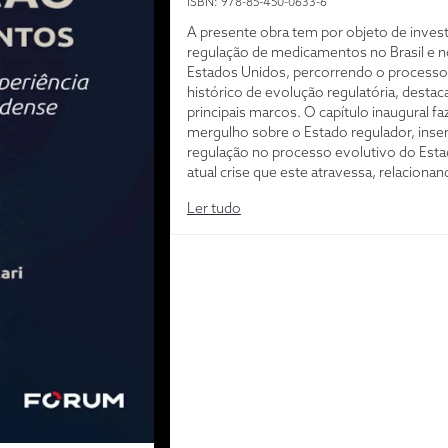
ISBN: 978-85-450-0633-6
A presente obra tem por objeto de invest
regulação de medicamentos no Brasil e 
Estados Unidos, percorrendo o processo
histórico de evolução regulatória, desta
principais marcos. O capítulo inaugural f
mergulho sobre o Estado regulador, inser
regulação no processo evolutivo do Esta
atual crise que este atravessa, relaciona
com a crise do Direito. É detalhado o su
Ler tudo
das agências reguladoras, a constituciona
o conceito, a estrutura, as teorias sobre e
incidentes, as características e os poder
são dotadas. Em sequência, abordam-se 
competências específicas da regulação d
medicamentos da ANVISA e da FDA, as 
regulatórias e os procedimentos da regul
Sobre os atos regulatórios, debate-se so
controle exercido pelos Poderes Executi
Judiciário e Legislativo, com análise crític
atuação das agências de regulação de
medicamentos.