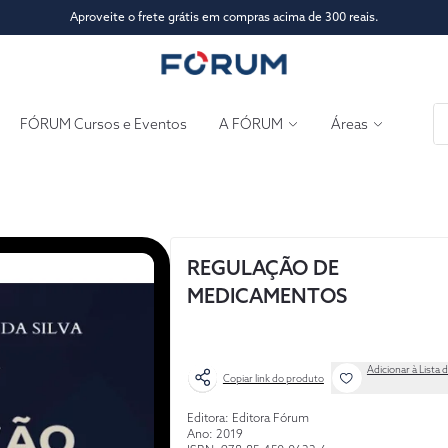
Aproveite o frete grátis em compras acima de 300 reais.
FÓRUM Cursos e Eventos
A FÓRUM
Áreas
REGULAÇÃO DE
MEDICAMENTOS
Adicionar à Lista 
Copiar link do produto
Editora: Editora Fórum
Ano: 2019