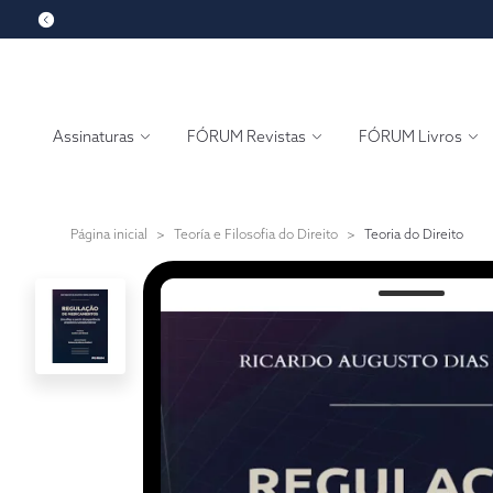
Assinaturas
FÓRUM Revistas
FÓRUM Livros
Página inicial
>
Teoría e Filosofia do Direito
>
Teoria do Direito