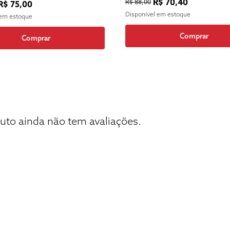
R$ 70,40
R$ 88,00
R$ 75,00
Disponível em estoque
 em estoque
Comprar
Comprar
uto ainda não tem avaliações.