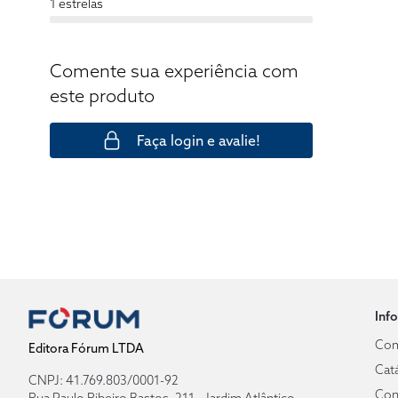
1 estrelas
Comente sua experiência com
este produto
Faça login e avalie!
Inf
Com
Editora Fórum LTDA
Cat
CNPJ: 41.769.803/0001-92
Con