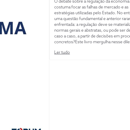
O debate sobre a regulação da economia
costuma focar as falhas de mercado e as
estratégias utilizadas pelo Estado. No en
uma questão fundamental e anterior rar
enfrentada: a regulação deve se material
normas gerais e abstratas, ou pode ser de
caso a caso, a partir de decisões em pro
concretos?Este livro mergulha nesse dil
opõe a flexibilidade necessária à regulaçã
Ler tudo
segurança jurídica indispensável ao Estad
Direito. A partir da análise de casos recen
emblemáticos do direito regulatório brasil
obra investiga a fundo a tensão entre a
normatividade e a casuística na regulação
defende a existência de uma “preferência
normas”, que não elimina a possibilidade 
política regulatória ser detalhada em dec
concretas, desde que haja justificativa. A 
diálogos com a teoria do direito, com a an
econômica do direito e com a experiência
americana, o trabalho examina as circuns
que legitimam a regulação sem regras pré
limites dessa atuação e as salvaguardas