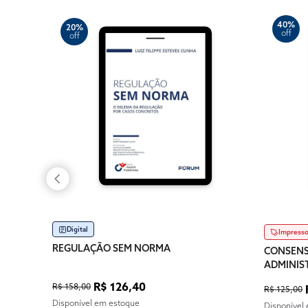
40%
20%
off
off
Digital
Impress
REGULAÇÃO SEM NORMA
CONSENS
ADMINIS
REGULA
R$ 126,40
R$ 158,00
R$ 125,00
Disponível em estoque
Disponível