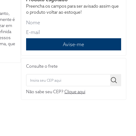
Preencha os campos para ser avisado assim que
o produto voltar ao estoque!
tanto,
amente é
izar em
finida
cessos
ema, que
Avise-me
o e a
o de
tes e
Consulte o frete
eiro, a
.O autor
 por
Não sabe seu CEP?
Clique aqui
de a
isões
partir de
álise
 norte-
tâncias
vias, os