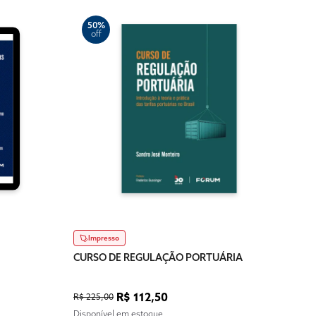
50%
off
3
of
Dig
CURS
R$ 15
Impresso
Dispo
CURSO DE REGULAÇÃO PORTUÁRIA
R$ 112,50
R$ 225,00
Disponível em estoque