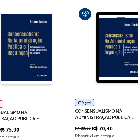
20%
off
Digital
o
CONSENSUALISMO NA
UALISMO NA
ADMINISTRAÇÃO PÚBLICA E
TRAÇÃO PÚBLICA E
REGULAÇÃO
ÇÃO
R$ 70,40
R$ 88,00
R$ 75,00
Disponível em estoque
 em estoque