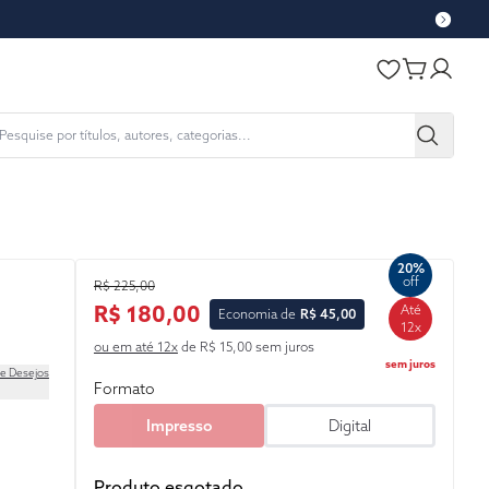
20%
off
R$ 225,00
R$ 180,00
Até
Economia de
R$ 45,00
12x
ou em até 12x
de R$ 15,00 sem juros
sem juros
de Desejos
Formato
Impresso
Digital
Produto esgotado