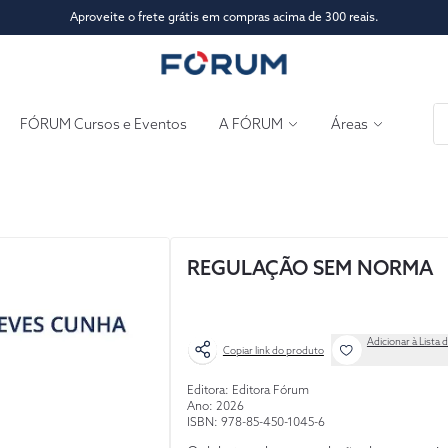
Aproveite o frete grátis em compras acima de 300 reais.
Conte-nos o que achou de nosso novo site!
FÓRUM Cursos e Eventos
A FÓRUM
Áreas
REGULAÇÃO SEM NORMA
Adicionar à Lista 
Copiar link do produto
Editora: Editora Fórum
Ano: 2026
ISBN: 978-85-450-1045-6