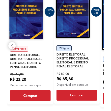
80%
20%
off
off
Digital
Impresso
DIREITO ELEITORAL,
DIREITO ELEITORAL,
DIREITO PROCESSUAL
DIREITO PROCESSUAL
Di
ELEITORAL E DIREITO
ELEITORAL E DIREITO
REVI
PENAL ELEITORAL
PENAL ELEITORAL
ADMI
DIRE
R$ 82,00
R$ 116,00
R$ 65,60
R$ 23,20
R$ 
Disponível em estoque
Disponível em estoque
Dispo
Comprar
Comprar