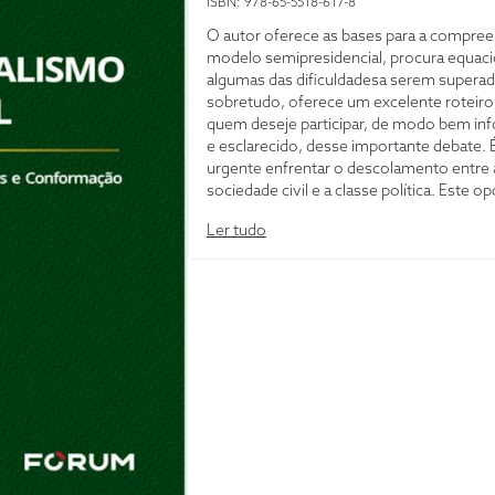
ISBN: 978-65-5518-617-8
O autor oferece as bases para a compre
modelo semipresidencial, procura equac
algumas das dificuldadesa serem superad
sobretudo, oferece um excelente roteiro
quem deseje participar, de modo bem in
e esclarecido, desse importante debate. 
urgente enfrentar o descolamento entre 
sociedade civil e a classe política. Este o
trabalho é um bom começo para o impres
Ler tudo
debate de aprimoramento das instituiçõe
brasileiras.