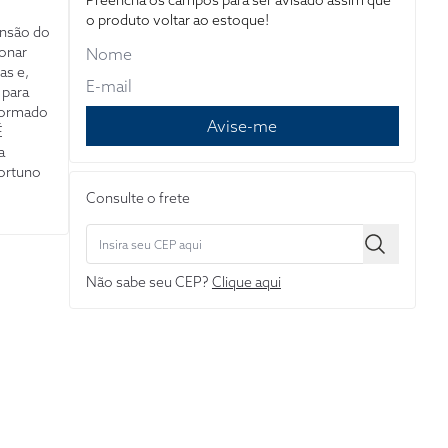
Preencha os campos para ser avisado assim que
o produto voltar ao estoque!
ensão do
ionar
as e,
 para
formado
Avise-me
É
a
portuno
cindível
Consulte o frete
s
Não sabe seu CEP?
Clique aqui