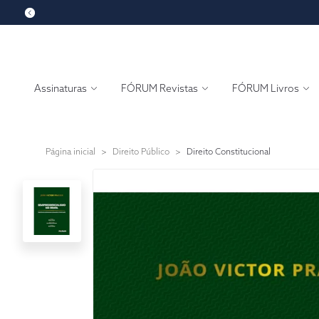
Assinaturas
FÓRUM Revistas
FÓRUM Livros
Página inicial
>
Direito Público
>
Direito Constitucional