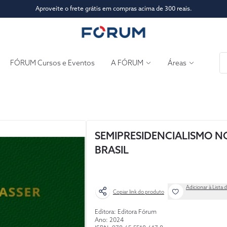
Aproveite o frete grátis em compras acima de 300 reais.
FÓRUM Cursos e Eventos
A FÓRUM
Áreas
SEMIPRESIDENCIALISMO N
BRASIL
Adicionar à Lista 
Copiar link do produto
Editora: Editora Fórum
Ano: 2024