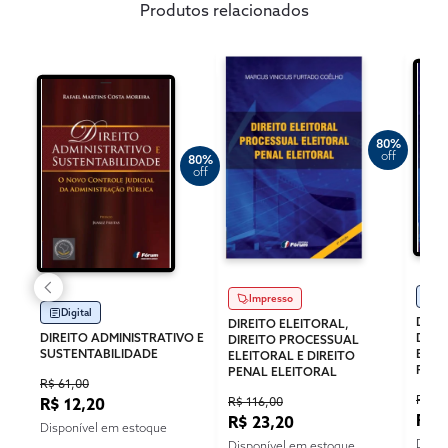
Produtos relacionados
80%
off
80%
off
Di
Impresso
Digital
DIRE
DIREITO ELEITORAL,
DIREITO ADMINISTRATIVO E
DIRE
DIREITO PROCESSUAL
SUSTENTABILIDADE
ELEI
ELEITORAL E DIREITO
PENA
PENAL ELEITORAL
R$ 61,00
R$ 82
R$ 116,00
R$ 12,20
R$ 
R$ 23,20
Disponível em estoque
Dispo
Disponível em estoque