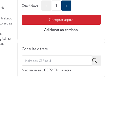
-
+
Quantidade
 da
 tratado
Comprar agora
to e das
Adicionar ao carrinho
as
gital no
cas
ar os
Consulte o frete
lvidos
o,
ão
Não sabe seu CEP?
Clique aqui
ado, na
trução
para a