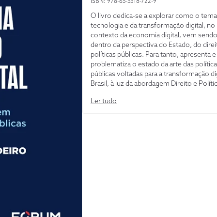
ISBN: 978-65-5518-722-9
O livro dedica-se a explorar como o tema
tecnologia e da transformação digital, no
contexto da economia digital, vem sendo
dentro da perspectiva do Estado, do direi
políticas públicas. Para tanto, apresenta e
problematiza o estado da arte das polític
públicas voltadas para a transformação di
Brasil, à luz da abordagem Direito e Políti
Públicas. Em segundo, propõe-se a analis
Ler tudo
elementos institucionais e políticos envo
no entorno das políticas públicas para a
transformação digital no Brasil. Além diss
recorre-se ao estudo comparado da Uni
Europeia e de elementos da teoria do Est
medida em que se defende que a recons
do Estado no pós-pandemia passa pela
necessidade de preparação da sociedade 
transformação digital em curso, à luz da
cidadania.