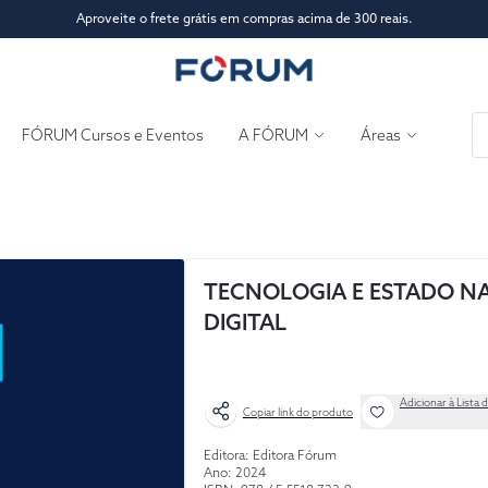
Aproveite o frete grátis em compras acima de 300 reais.
FÓRUM Cursos e Eventos
A FÓRUM
Áreas
TECNOLOGIA E ESTADO NA
DIGITAL
Adicionar à Lista 
Copiar link do produto
Editora: Editora Fórum
Ano: 2024