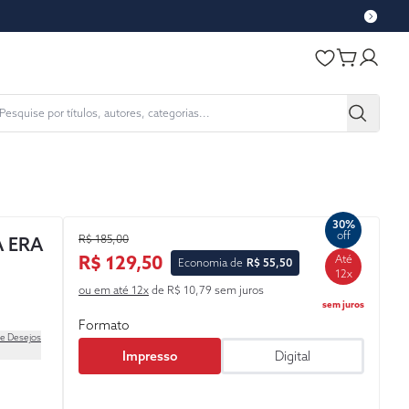
30%
off
R$ 185,00
 ERA
R$ 129,50
Até
Economia de
R$ 55,50
12x
ou em até 12x
de R$ 10,79 sem juros
sem juros
Formato
de Desejos
Impresso
Digital