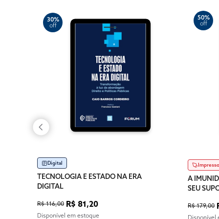
50%
30%
off
off
Digital
Impress
TECNOLOGIA E ESTADO NA ERA
A IMUNID
DIGITAL
SEU SUP
R$ 81,20
R$ 116,00
R$ 179,00
Disponível em estoque
Disponível