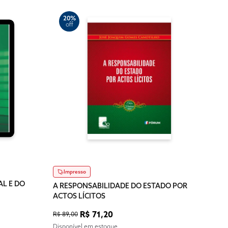
20%
off
3
of
Dig
A RE
ACTO
R$ 63
Impresso
Dispo
AL E DO
A RESPONSABILIDADE DO ESTADO POR
ACTOS LÍCITOS
R$ 71,20
R$ 89,00
Disponível em estoque