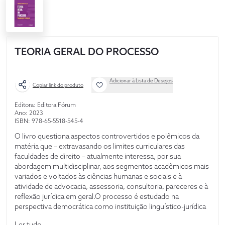
TEORIA GERAL DO PROCESSO
Adicionar à Lista de Desejos
Copiar link do produto
Editora: Editora Fórum
Ano: 2023
ISBN: 978-65-5518-545-4
O livro questiona aspectos controvertidos e polêmicos da
matéria que – extravasando os limites curriculares das
faculdades de direito – atualmente interessa, por sua
abordagem multidisciplinar, aos segmentos acadêmicos mais
variados e voltados às ciências humanas e sociais e à
atividade de advocacia, assessoria, consultoria, pareceres e à
reflexão jurídica em geral.O processo é estudado na
perspectiva democrática como instituição linguístico-jurídica
coinstitucionalizante de regência e fundação dos
Ler tudo