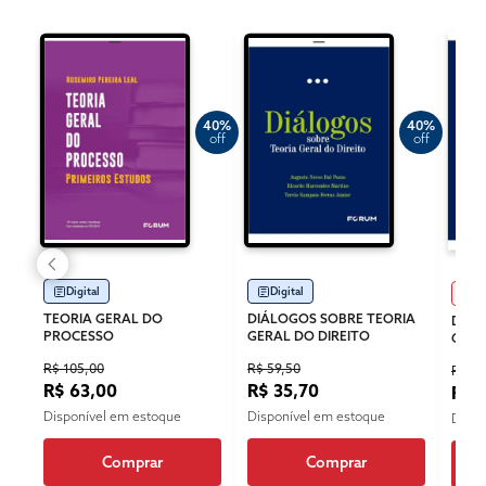
40%
40%
off
off
Digital
Digital
Im
TEORIA GERAL DO
DIÁLOGOS SOBRE TEORIA
DIÁL
PROCESSO
GERAL DO DIREITO
GERA
R$ 105,00
R$ 59,50
R$ 85
R$ 63,00
R$ 35,70
R$ 
Disponível em estoque
Disponível em estoque
Dispo
Comprar
Comprar