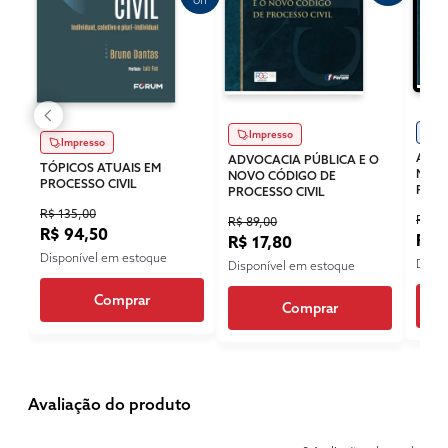
Di
Impresso
Impresso
ADVO
ADVOCACIA PÚBLICA E O
TÓPICOS ATUAIS EM
NOVO
NOVO CÓDIGO DE
PROCESSO CIVIL
PROC
PROCESSO CIVIL
R$ 135,00
R$ 63
R$ 89,00
R$ 94,50
R$ 
R$ 17,80
Disponível em estoque
Dispo
Disponível em estoque
Comprar
Comprar
Avaliação do produto