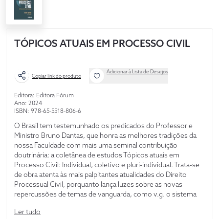
TÓPICOS ATUAIS EM PROCESSO CIVIL
Adicionar à Lista de Desejos
Copiar link do produto
Editora: Editora Fórum
Ano: 2024
ISBN: 978-65-5518-806-6
O Brasil tem testemunhado os predicados do Professor e
Ministro Bruno Dantas, que honra as melhores tradições da
nossa Faculdade com mais uma seminal contribuição
doutrinária: a coletânea de estudos Tópicos atuais em
Processo Civil: Individual, coletivo e pluri-individual. Trata-se
de obra atenta às mais palpitantes atualidades do Direito
Processual Civil, porquanto lança luzes sobre as novas
repercussões de temas de vanguarda, como v.g. o sistema
de precedentes, as demandas repetitivas, os processos
Ler tudo
coletivos, além de outros tantos, examinados à luz das