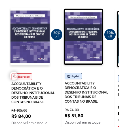
20%
30%
off
off
Digital
Impresso
Di
ACCOUNTABILITY
ACCOUNTABILITY
AS M
DEMOCRÁTICA E O
DEMOCRÁTICA E O
CONT
DESENHO INSTITUCIONAL
DESENHO INSTITUCIONAL
SEUS
DOS TRIBUNAIS DE
DOS TRIBUNAIS DE
TRIB
CONTAS NO BRASIL
CONTAS NO BRASIL
R$ 98
R$ 74,00
R$ 105,00
R$ 
R$ 51,80
R$ 84,00
Dispo
Disponível em estoque
Disponível em estoque