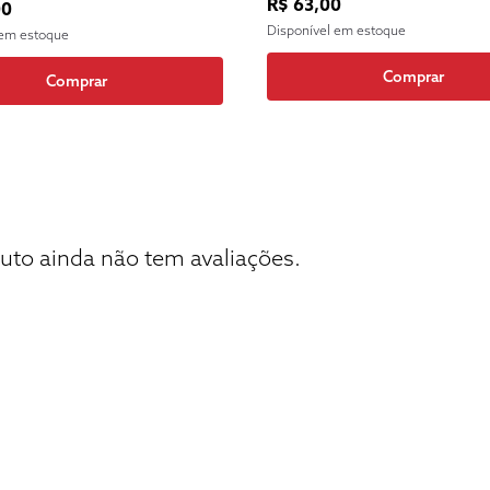
R$ 63,00
00
Disponível em estoque
 em estoque
Comprar
Comprar
uto ainda não tem avaliações.