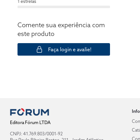
1 estrelas
Comente sua experiência com
este produto
Faça login e avalie!
Inf
Com
Editora Fórum LTDA
Cat
CNPJ: 41.769.803/0001-92
Con