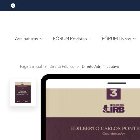
Assinaturas
FÓRUM Revistas
FÓRUM Livros
Página inicial
>
Direito Público
>
Direito Administrativo