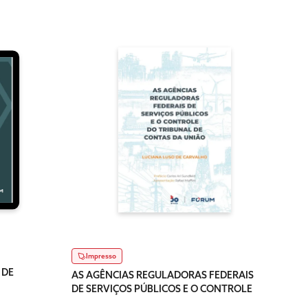
Dig
AS A
DE S
DO T
R$ 1
Impresso
Dispo
 DE
AS AGÊNCIAS REGULADORAS FEDERAIS
DE SERVIÇOS PÚBLICOS E O CONTROLE
DO TRIBUNAL DE CONTAS DA UNIÃO