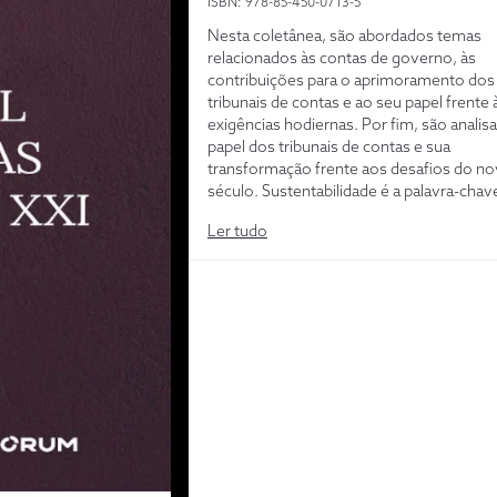
ISBN: 978-85-450-0713-5
Nesta coletânea, são abordados temas
relacionados às contas de governo, às
contribuições para o aprimoramento dos
tribunais de contas e ao seu papel frente 
exigências hodiernas. Por fim, são analis
papel dos tribunais de contas e sua
transformação frente aos desafios do n
século. Sustentabilidade é a palavra-chav
realçadas a análise de políticas públicas e 
Ler tudo
de riscos e de cenários para auxiliar a to
decisão, com ênfase nos objetivos do
desenvolvimento sustentável. O combat
corrupção, sob enfoques preventivo e
pedagógico, apresenta-se como elemen
destaque a ser incorporado pelas cortes 
contas em seu trabalho de fiscalização,
constituindo política de Estado necessári
aprimoramento da gestão pública.