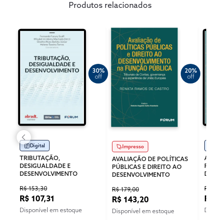
Produtos relacionados
30%
20%
off
off
Digital
Di
Impresso
TRIBUTAÇÃO,
AVAL
AVALIAÇÃO DE POLÍTICAS
DESIGUALDADE E
PÚBL
PÚBLICAS E DIREITO AO
DESENVOLVIMENTO
DESE
DESENVOLVIMENTO
R$ 153,30
R$ 12
R$ 179,00
R$ 107,31
R$ 
R$ 143,20
Disponível em estoque
Dispo
Disponível em estoque