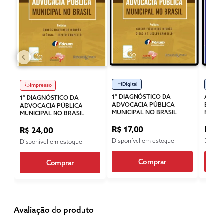
Digital
Di
Impresso
1º DIAGNÓSTICO DA
A LI
1º DIAGNÓSTICO DA
ADVOCACIA PÚBLICA
BRAS
ADVOCACIA PÚBLICA
MUNICIPAL NO BRASIL
FINA
MUNICIPAL NO BRASIL
R$ 17,00
R$ 
R$ 24,00
Disponível em estoque
Dispo
Disponível em estoque
Comprar
Comprar
Avaliação do produto