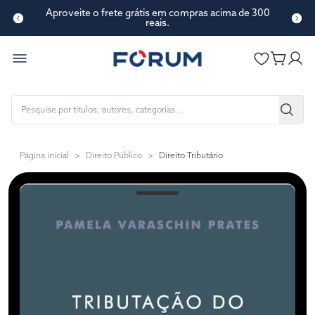
Aproveite o frete grátis em compras acima de 300
Conte-nos o que achou de nosso novo site!
reais.
Página inicial
>
Direito Público
>
Direito Tributário