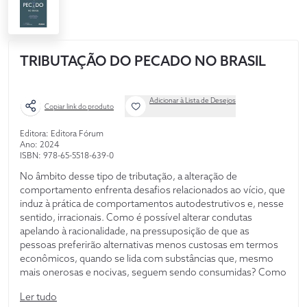
TRIBUTAÇÃO DO PECADO NO BRASIL
Adicionar à Lista de Desejos
Copiar link do produto
Editora: Editora Fórum
Ano: 2024
ISBN: 978-65-5518-639-0
No âmbito desse tipo de tributação, a alteração de
comportamento enfrenta desafios relacionados ao vício, que
induz à prática de comportamentos autodestrutivos e, nesse
sentido, irracionais. Como é possível alterar condutas
apelando à racionalidade, na pressuposição de que as
pessoas preferirão alternativas menos custosas em termos
econômicos, quando se lida com substâncias que, mesmo
mais onerosas e nocivas, seguem sendo consumidas? Como
lidar com o fato de que, onerando comportamentos que
Ler tudo
serão adotados de qualquer forma, por força do vício,