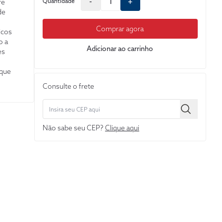
-
+
Quantidade
re
de
Comprar agora
icos
o a
Adicionar ao carrinho
es
 que
pectos
Consulte o frete
, as
ns e
cas e
Não sabe seu CEP?
Clique aqui
udo.
os
e gênero
i
os de
ento) de
oria
a de
co por