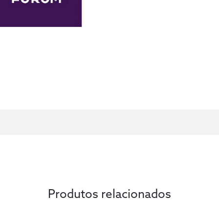
cento). Assim, está entre os objetivos do
destacar e divulgar pesquisas acadêmicas
outras mulheres.
Produtos relacionados