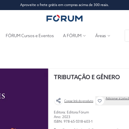
Aproveite o frete grátis em compras acima de 300 reais.
FÓRUM Cursos e Eventos
A FÓRUM
Áreas
TRIBUTAÇÃO E GÊNERO
Adicionar à Lista 
Copiar link do produto
Editora: Editora Fórum
Ano: 2023
ISBN: 978-65-5518-603-1