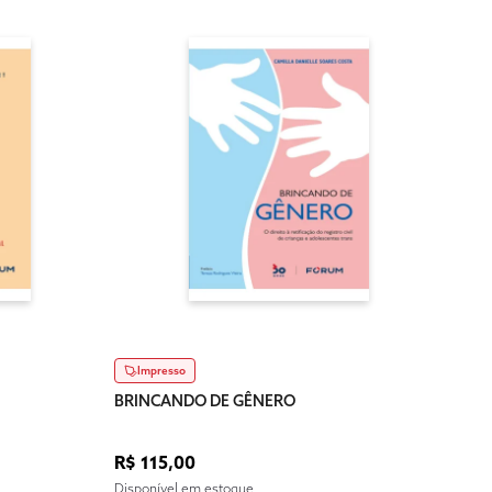
Dig
BRIN
R$ 8
Impresso
Dispo
BRINCANDO DE GÊNERO
R$ 115,00
Disponível em estoque